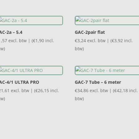
tot
tot
€99,75
€35,79
AC-2a – 5.4
GAC-2pair flat
1,57
excl. btw | (
€
1,90
incl.
€
3,24
excl. btw | (
€
3,92
incl.
tw)
btw)
AC-4/1 ULTRA PRO
GAC-7 Tube – 6 meter
21,61
excl. btw | (
€
26,15
incl.
€
34,86
excl. btw | (
€
42,18
incl.
tw)
btw)