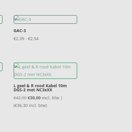
tot
€2,60
GAC-3
Prijsklasse:
€
2,39
-
€
2,54
€2,39
tot
€2,54
L geel & R rood Kabel 10m
DGS-2 met NC3xXX
Oorspronkelijke
Huidige
€
42,90
€
30,00
excl. btw |
prijs
prijs
(
€
36,30
incl. btw)
was:
is:
€42,90.
€30,00.