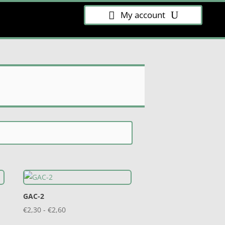
My account
GAC-2
Prijsklasse:
€
2,30
-
€
2,60
€2,30