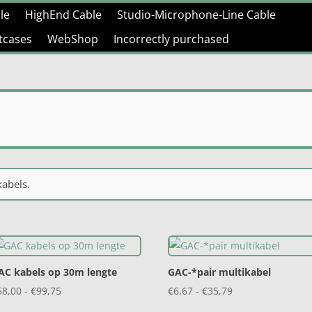
le
HighEnd Cable
Studio-Microphone-Line Cable
htcases
WebShop
Incorrectly purchased
e
abels.
AC kabels op 30m lengte
GAC-*pair multikabel
Prijsklasse:
Prijsklasse:
58,00
-
€
99,75
€
6,67
-
€
35,79
€58,00
€6,67