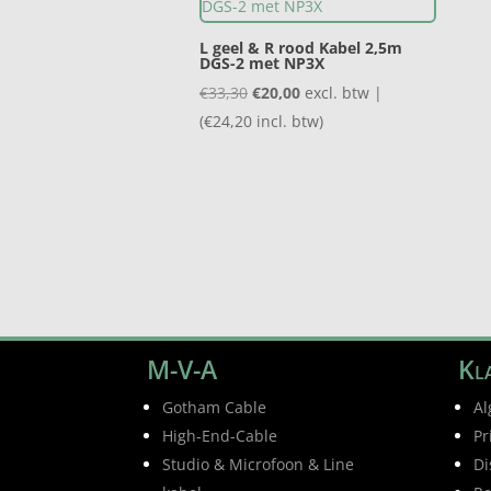
L geel & R rood Kabel 2,5m
DGS-2 met NP3X
Oorspronkelijke
Huidige
€
33,30
€
20,00
excl. btw |
prijs
prijs
(
€
24,20
incl. btw)
was:
is:
€33,30.
€20,00.
M-V-A
Kla
Gotham Cable
Al
High-End-Cable
Pr
Studio & Microfoon & Line
Di