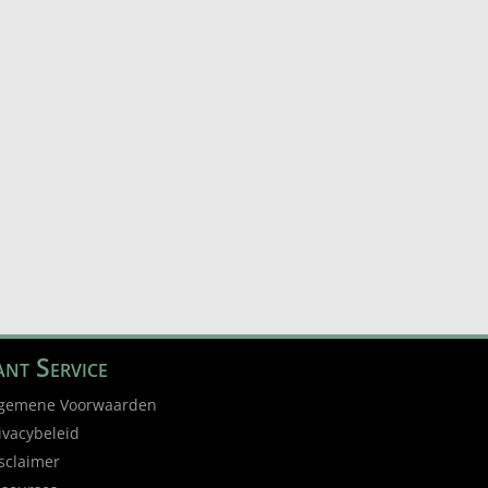
nt Service
gemene Voorwaarden
ivacybeleid
sclaimer