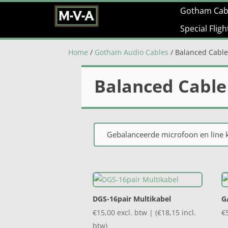
Gotham Cab
Special Flig
Home
/
Gotham Audio Cables
/ Balanced Cabl
Balanced Cable
Gebalanceerde microfoon en line k
DGS-16pair Multikabel
G
€
15,00
excl. btw | (
€
18,15
incl.
€
btw)