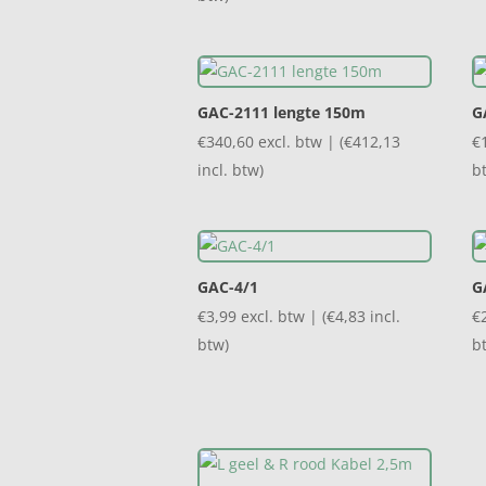
GAC-2111 lengte 150m
G
€
340,60
excl. btw | (
€
412,13
€
incl. btw)
b
GAC-4/1
G
€
3,99
excl. btw | (
€
4,83
incl.
€
btw)
b