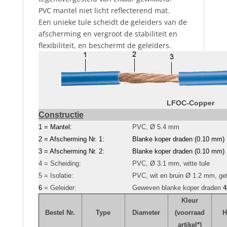
PVC mantel niet licht reflecterend mat.
Een unieke tule scheidt de geleiders van de
afscherming en vergroot de stabiliteit en
flexibiliteit, en beschermt de geleiders.
LFOC-Copper
Constructie
1 = Mantel:
PVC, Ø 5.4 mm
2 = Afscherming Nr. 1:
Blanke koper draden (0.10 mm)
3 = Afscherming Nr. 2:
Blanke koper draden (0.10 mm)
4 = Scheiding:
PVC, Ø 3.1 mm, witte tule
5 = Isolatie:
PVC, wit en bruin Ø 1.2 mm, ge
6
= Geleider:
Geweven blanke koper draden
4
Kleur
Bestel Nr.
Type
Diameter
(voorraad
H
artikel*)