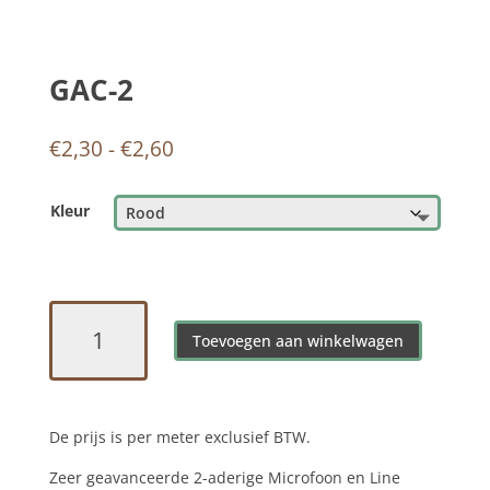
GAC-2
Prijsklasse:
€
2,30
-
€
2,60
€2,30
tot
Kleur
€2,60
GAC-
2
Toevoegen aan winkelwagen
aantal
De prijs is per meter exclusief BTW.
Zeer geavanceerde 2-aderige Microfoon en Line