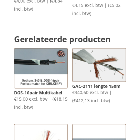
€
4,00
excl. btw | (
€
4,84
€
4,15
excl. btw | (
€
5,02
incl. btw)
incl. btw)
Gerelateerde producten
GAC-2111 lengte 150m
€
340,60
excl. btw |
DGS-16pair Multikabel
€
15,00
excl. btw | (
€
18,15
(
€
412,13
incl. btw)
incl. btw)