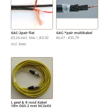
GAC-2pair flat
GAC-*pair multikabel
Prijsklasse:
€
3,24
excl. btw | (
€
3,92
€
6,67
-
€
35,79
€6,67
incl. btw)
tot
€35,79
L geel & R rood Kabel
10m DGS-2 met NC3xXX