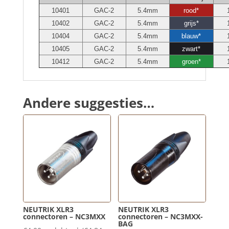
10401
GAC-2
5.4mm
rood*
10402
GAC-2
5.4mm
grijs*
10404
GAC-2
5.4mm
blauw*
10405
GAC-2
5.4mm
zwart*
10412
GAC-2
5.4mm
groen*
Andere suggesties…
NEUTRIK XLR3
NEUTRIK XLR3
connectoren – NC3MXX
connectoren – NC3MXX-
BAG