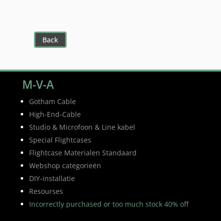
Back
M-V-A
Gotham Cable
High-End-Cable
Studio & Microfoon & Line kabel
Special Flightcases
Flightcase Materialen Standaard
Webshop categorieën
DIY-installatie
Resourses
Incorrectly purchased or too much stock 40% off