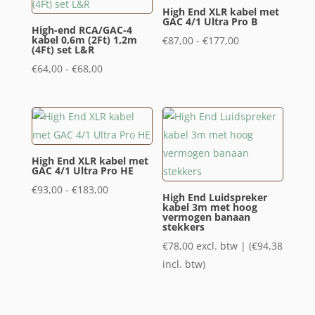
High End XLR kabel met
GAC 4/1 Ultra Pro B
High-end RCA/GAC-4
kabel 0,6m (2Ft) 1,2m
Prijsklasse:
€
87,00
-
€
177,00
(4Ft) set L&R
€87,00
Prijsklasse:
€
64,00
-
€
68,00
tot
€64,00
€177,00
tot
€68,00
High End XLR kabel met
GAC 4/1 Ultra Pro HE
Prijsklasse:
€
93,00
-
€
183,00
High End Luidspreker
€93,00
kabel 3m met hoog
vermogen banaan
tot
stekkers
€183,00
€
78,00
excl. btw | (
€
94,38
incl. btw)