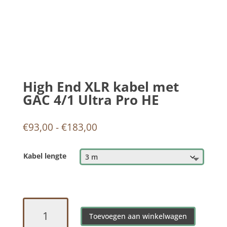
High End XLR kabel met
GAC 4/1 Ultra Pro HE
Prijsklasse:
€
93,00
-
€
183,00
€93,00
tot
Kabel lengte
€183,00
High
End
Toevoegen aan winkelwagen
XLR