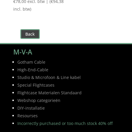
€
78,00
excl. btw | (
€
94,38
incl. btw)
Back
M-V-A
Gotham Cable
High-End-Cable
Studio & Microfoon & Line kabel
Special Flightcases
Flightcase Materialen Standaard
Webshop categorieën
DIY-installatie
Resourses
Incorrectly purchased or too much stock 40% off