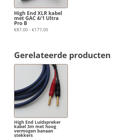
High End XLR kabel
met GAC 4/1 Ultra
Pro B
Prijsklasse:
€
87,00
-
€
177,00
€87,00
tot
Gerelateerde producten
€177,00
High End Luidspreker
kabel 3m met hoog
vermogen banaan
stekkers