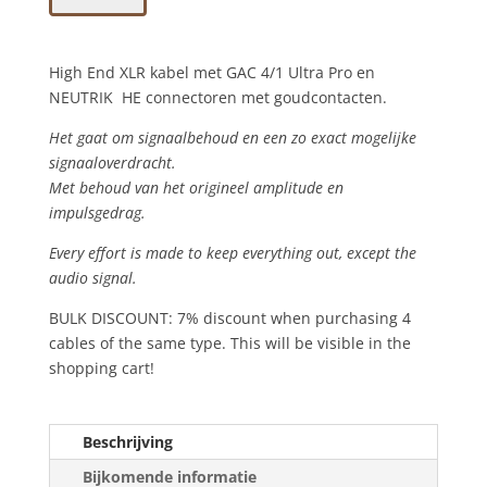
kabel
met
High End XLR kabel met GAC 4/1 Ultra Pro en
GAC
NEUTRIK HE connectoren met goudcontacten.
4/1
Ultra
Het gaat om signaalbehoud en een zo exact mogelijke
Pro
signaaloverdracht.
HE
Met behoud van het origineel amplitude en
aantal
impulsgedrag.
Every effort is made to keep everything out, except the
audio signal.
BULK DISCOUNT: 7% discount when purchasing 4
cables of the same type. This will be visible in the
shopping cart!
Beschrijving
Bijkomende informatie