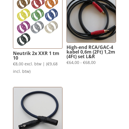
High-end RCA/GAC-4
kabel 0,6m (2Ft) 1,2m
Neutrik 2x XXR 1 tm
(4Ft) set L&R
10
Prijsklasse:
€
64,00
-
€
68,00
€
8,00
excl. btw | (
€
9,68
€64,00
incl. btw)
tot
€68,00