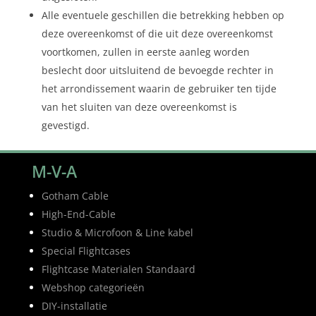
Alle eventuele geschillen die betrekking hebben op
deze overeenkomst of die uit deze overeenkomst
voortkomen, zullen in eerste aanleg worden
beslecht door uitsluitend de bevoegde rechter in
het arrondissement waarin de gebruiker ten tijde
van het sluiten van deze overeenkomst is
gevestigd.
M-V-A
Gotham Cable
High-End-Cable
Studio & Microfoon & Line kabel
Special Flightcases
Flightcase Materialen Standaard
Webshop categorieën
DIY-installatie