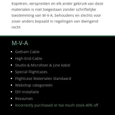
Kopiëren, verspreiden en elk ander gebruik van deze
materialen is niet toegestaan zonder schriftelijke
toestemming van M-V-A, behoudens en slechts voor
zover anders bepaald in regelingen van dwingend
recht
M-V-A
Gotham Cable
High-End-Cable
Studio & Microfoon & Line kabel
Special Flightcases
Flightcase Materialen Standaard
Webshop categorieën
DIY-installatie
Resourses
Incorrectly purchased or too much stock 40% off