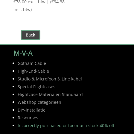
€87,00
€
78,00
excl. btw | (
€
94,38
tot
incl. btw)
€177,00
Back
M-V-A
Gotham Cable
High-End-Cable
Studio & Microfoon & Line kabel
Special Flightcases
Flightcase Materialen Standaard
Webshop categorieën
DIY-installatie
Resourses
Incorrectly purchased or too much stock 40% off