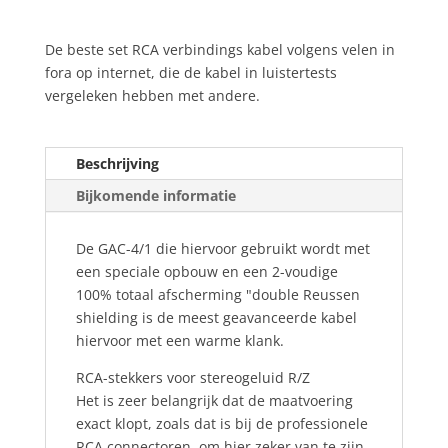
4
kabel
De beste set RCA verbindings kabel volgens velen in
0,6m
fora op internet, die de kabel in luistertests
(2Ft)
vergeleken hebben met andere.
1,2m
(4Ft)
set
Beschrijving
L&R
aantal
Bijkomende informatie
De GAC-4/1 die hiervoor gebruikt wordt met
een speciale opbouw en een 2-voudige
100% totaal afscherming "double Reussen
shielding is de meest geavanceerde kabel
hiervoor met een warme klank.
RCA-stekkers voor stereogeluid R/Z
Het is zeer belangrijk dat de maatvoering
exact klopt, zoals dat is bij de professionele
RCA connectoren, om hier zeker van te zijn