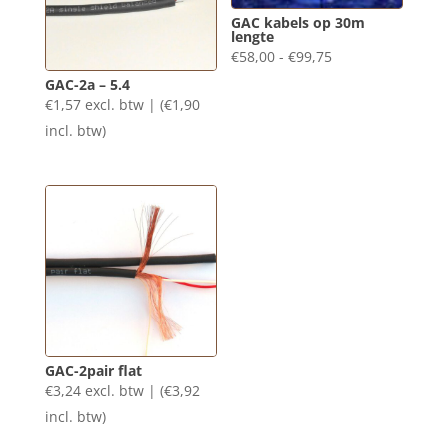
GAC kabels op 30m
lengte
Prijsklasse:
€
58,00
-
€
99,75
€58,00
GAC-2a – 5.4
€
1,57
excl. btw | (
€
1,90
tot
incl. btw)
€99,75
GAC-2pair flat
€
3,24
excl. btw | (
€
3,92
incl. btw)