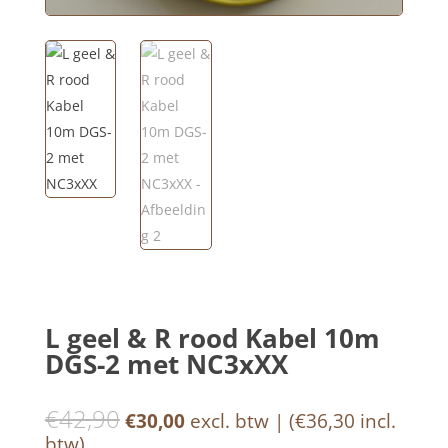
L geel & R rood Kabel 10m
DGS-2 met NC3xXX
€
42,90
Oorspronkelijke
Huidige
€
30,00
excl. btw | (
€
36,30
incl.
prijs
prijs
btw)