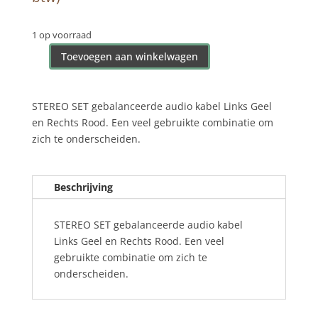
was:
is:
€42,90.
€30,00.
1 op voorraad
Toevoegen aan winkelwagen
L
geel
&
STEREO SET gebalanceerde audio kabel Links Geel
R
en Rechts Rood. Een veel gebruikte combinatie om
rood
zich te onderscheiden.
Kabel
10m
DGS-
Beschrijving
2
met
STEREO SET gebalanceerde audio kabel
NC3xXX
Links Geel en Rechts Rood. Een veel
aantal
gebruikte combinatie om zich te
onderscheiden.