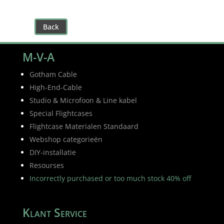
Back
M-V-A
Gotham Cable
High-End-Cable
Studio & Microfoon & Line kabel
Special Flightcases
Flightcase Materialen Standaard
Webshop categorieën
DIY-installatie
Resourses
Incorrectly purchased or too much stock 40% off
Klant Service