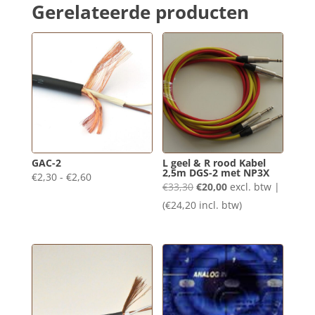
Gerelateerde producten
GAC-2
L geel & R rood Kabel
2,5m DGS-2 met NP3X
Prijsklasse:
€
2,30
-
€
2,60
Oorspronkelijke
Huidige
€
33,30
€
20,00
excl. btw |
€2,30
prijs
prijs
(
€
24,20
incl. btw)
tot
was:
is:
€2,60
€33,30.
€20,00.