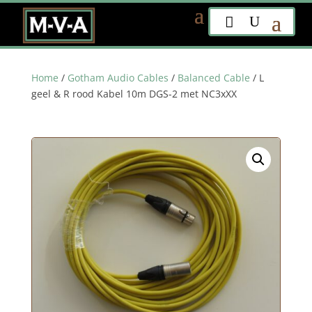
Home
/
Gotham Audio Cables
/
Balanced Cable
/ L
geel & R rood Kabel 10m DGS-2 met NC3xXX