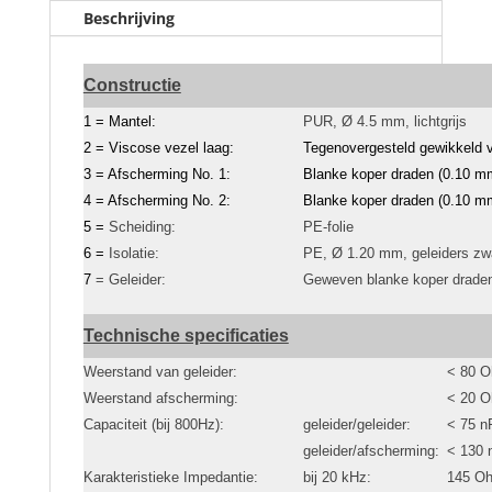
Beschrijving
Constructie
1 = Mantel:
PUR, Ø 4.5 mm, lichtgrijs
2 =
Viscose vezel laag:
Tegenovergesteld gewikkeld 
3 =
Afscherming No. 1:
Blanke koper draden (0.10 
4 = Afscherming No. 2:
Blanke koper draden (0.10 
5 =
Scheiding:
PE-folie
6 =
Isolatie:
PE, Ø 1.20 mm, geleiders zwa
7
= Geleider:
Geweven blanke koper drade
Technische specificaties
Weerstand van geleider:
< 80 
Weerstand afscherming
:
< 20 
Capaciteit (bij 800Hz):
geleider/geleider:
< 75 n
geleider/afscherming:
< 130 
Karakteristieke
Impedantie:
bij 20 kHz:
145 O