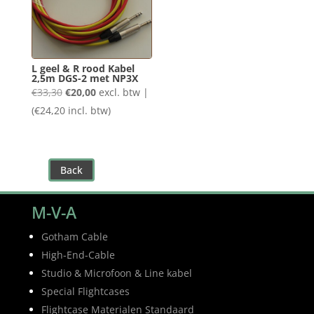
L geel & R rood Kabel
2,5m DGS-2 met NP3X
Oorspronkelijke
Huidige
€
33,30
€
20,00
excl. btw |
prijs
prijs
(
€
24,20
incl. btw)
was:
is:
€33,30.
€20,00.
Back
M-V-A
Gotham Cable
High-End-Cable
Studio & Microfoon & Line kabel
Special Flightcases
Flightcase Materialen Standaard