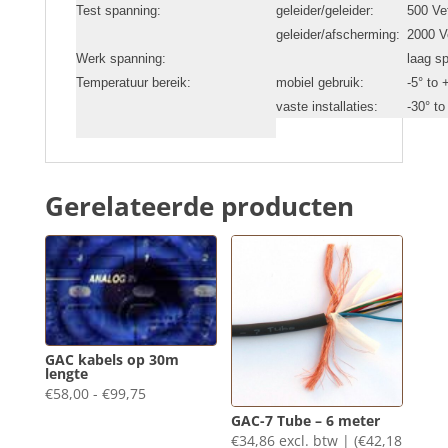
Test spanning:
geleider/geleider:
500 Ve
geleider/afscherming:
2000 V
Werk spanning:
laag s
Temperatuur bereik:
mobiel gebruik:
-5° to 
vaste installaties:
-30° to
Gerelateerde producten
GAC kabels op 30m
lengte
Prijsklasse:
€
58,00
-
€
99,75
€58,00
GAC-7 Tube – 6 meter
€
34,86
excl. btw | (
€
42,18
tot