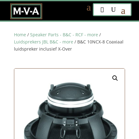
Home
/
Speaker Parts - B&C - RCF - more
/
Luidsprekers JBL B&C - more
/ B&C 10NCX-8 Coaxiaal
luidspreker inclusief X-Over