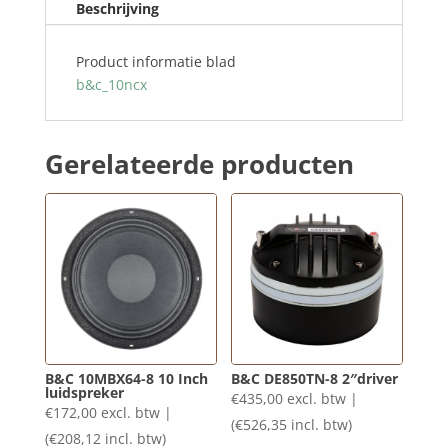
Beschrijving
X-
Over
Product informatie blad
aantal
b&c_10ncx
Gerelateerde producten
B&C 10MBX64-8 10 Inch
B&C DE850TN-8 2″driver
luidspreker
€
435,00
excl. btw |
€
172,00
excl. btw |
(
€
526,35
incl. btw)
(
€
208,12
incl. btw)