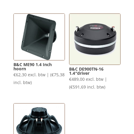
B&C ME90 1.4 Inch
hoorn
B&C DE900TN-16
1.4″driver
€
62,30
excl. btw | (
€
75,38
€
489,00
excl. btw |
incl. btw)
(
€
591,69
incl. btw)