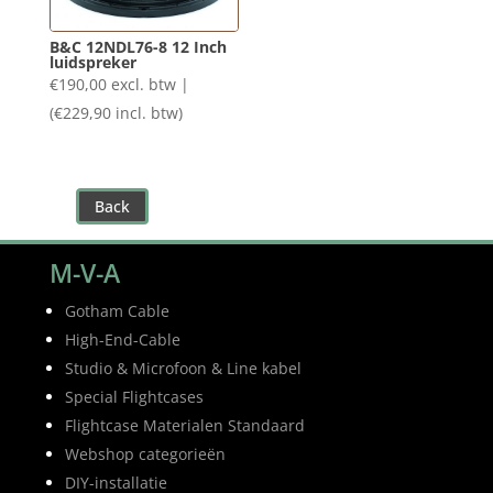
B&C 12NDL76-8 12 Inch
luidspreker
€
190,00
excl. btw |
(
€
229,90
incl. btw)
Back
M-V-A
Gotham Cable
High-End-Cable
Studio & Microfoon & Line kabel
Special Flightcases
Flightcase Materialen Standaard
Webshop categorieën
DIY-installatie