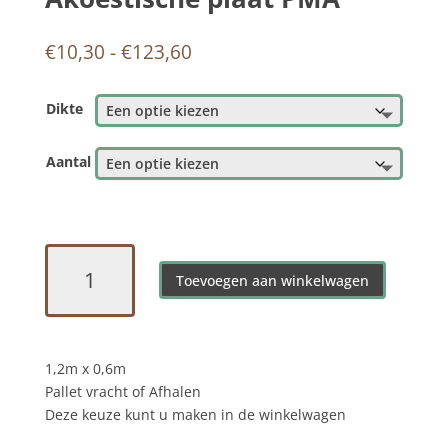
Prijsklasse:
€
10,30
-
€
123,60
€10,30
tot
Dikte
€123,60
Aantal
Akoestische
plaat
Toevoegen aan winkelwagen
PMA
aantal
1,2m x 0,6m
Pallet vracht of Afhalen
Deze keuze kunt u maken in de winkelwagen