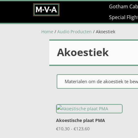
Gotham Cab
Special Flig
Home
/
Audio Producten
/ Akoestiek
Akoestiek
Materialen om de akoestiek te be
Akoestische plaat PMA
Prijsklasse:
€
10,30
-
€
123,60
€10,30