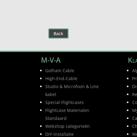
tot
€123,60
Back
M-V-A
Kla
Gotham Cable
Al
High-End-Cable
Pr
Studio & Microfoon & Line
Di
kabel
Re
Special Flightcases
Co
Flightcase Materialen
My
Standaard
Ca
Webshop categorieën
Ch
DIY-installatie
W