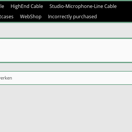
le
HighEnd Cable
Studio-Microphone-Line Cable
htcases
WebShop
Incorrectly purchased
werken