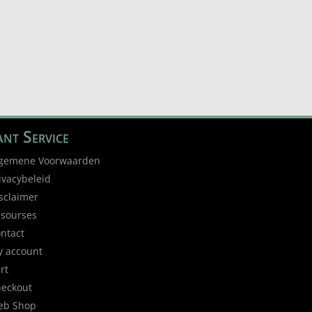
nt Service
gemene Voorwaarden
ivacybeleid
sclaimer
sourses
ntact
 account
rt
eckout
eb Shop