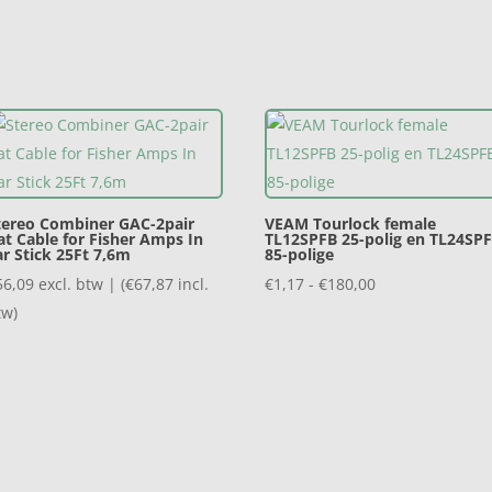
was:
is:
was:
is:
€33,00.
€19,80.
€43,00.
€25,80.
tereo Combiner GAC-2pair
VEAM Tourlock female
lat Cable for Fisher Amps In
TL12SPFB 25-polig en TL24SP
ar Stick 25Ft 7,6m
85-polige
Prijsklasse:
56,09
excl. btw | (
€
67,87
incl.
€
1,17
-
€
180,00
€1,17
tw)
tot
€180,00