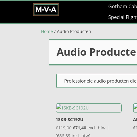
Gotham Cab
Special Flig
Home
/ Audio Producten
Audio Product
Professionele audio producten die
1SKB-SC192U
A
Oorspronkelijke
Huidige
€
119,00
€
71,40
excl. btw |
€
prijs
prijs
(
€
86,39
incl. btw)