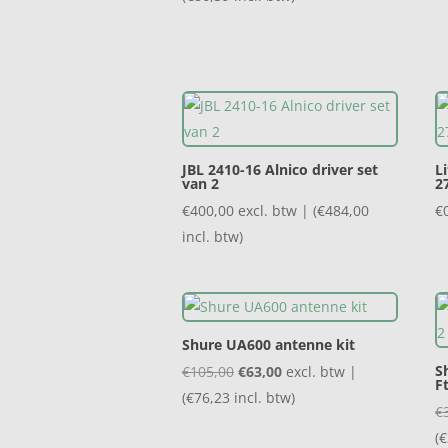
was:
is:
€119,00.
€71,40.
JBL 2410-16 Alnico driver set
L
van 2
2
€
400,00
excl. btw | (
€
484,00
€
incl. btw)
Shure UA600 antenne kit
Oorspronkelijke
Huidige
S
€
105,00
€
63,00
excl. btw |
F
prijs
prijs
(
€
76,23
incl. btw)
€
was:
is:
(
€