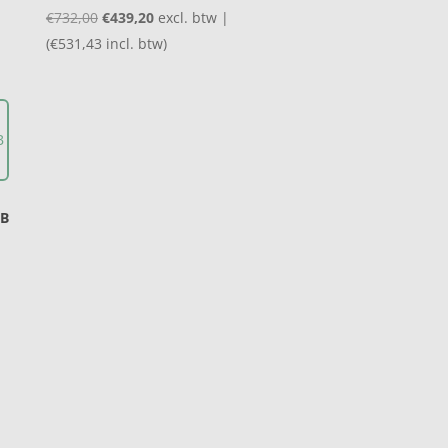
Oorspronkelijke
Huidige
€
732,00
€
439,20
excl. btw |
prijs
prijs
(
€
531,43
incl. btw)
was:
is:
€732,00.
€439,20.
FB