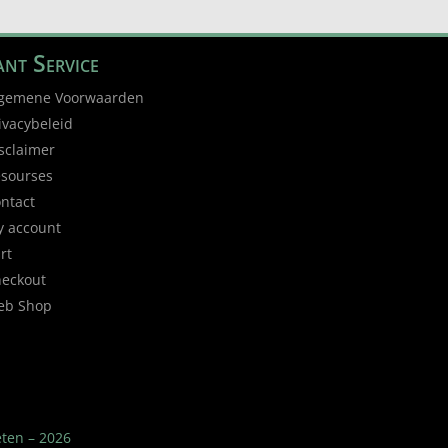
nt Service
gemene Voorwaarden
ivacybeleid
sclaimer
sourses
ntact
 account
rt
eckout
eb Shop
eten – 2026