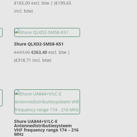
€
165,00
excl. btw | (
€
199,65
incl. btw)
Shure QLXD2-SM58-K51
Oorspronkelijke
Huidige
€
439,00
€
263,40
excl. btw |
prijs
prijs
(
€
318,71
incl. btw)
was:
is:
€439,00.
€263,40.
Shure UA844+V/LC-E
Antennedistributiesysteem
VHF frequency range 174 – 216
MHz