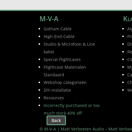
M-V-A
Kla
Gotham Cable
Al
High-End-Cable
Pr
Studio & Microfoon & Line
Di
kabel
Re
Special Flightcases
Co
Flightcase Materialen
My
Standaard
Ca
Webshop categorieën
Ch
DIY-installatie
W
Resourses
Incorrectly purchased or too
much stock 40% off
Back
© M-V-A | Matt Verbeeten Audio – Matt Verbe