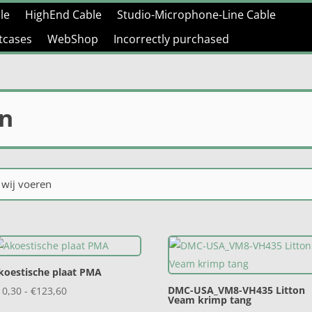
le
HighEnd Cable
Studio-Microphone-Line Cable
htcases
WebShop
Incorrectly purchased
en
 wij voeren
koestische plaat PMA
Prijsklasse:
DMC-USA_VM8-VH435 Litton
10,30
-
€
123,60
Veam krimp tang
€10,30