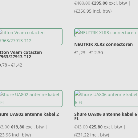
Oorspronkelijke
Huidige
€
400,00
€
295,00
excl. btw |
tot
prijs
prijs
(
€
356,95
incl. btw)
€123,60
was:
is:
€400,00.
€295,00.
NEUTRIK XLR3 connectoren
itton Veam cotacten
Prijsklasse:
€
1,23
-
€
12,30
7963/27913 T12
€1,23
Prijsklasse:
0,78
-
€
1,42
tot
€0,78
€12,30
tot
€1,42
hure UA802 antenne kabel 2
Shure UA806 antenne kabel 6
t
Ft
Oorspronkelijke
Huidige
Oorspronkelijke
Huidige
33,00
€
19,80
excl. btw |
€
43,00
€
25,80
excl. btw |
prijs
prijs
prijs
prijs
23,96
incl. btw)
(
€
31,22
incl. btw)