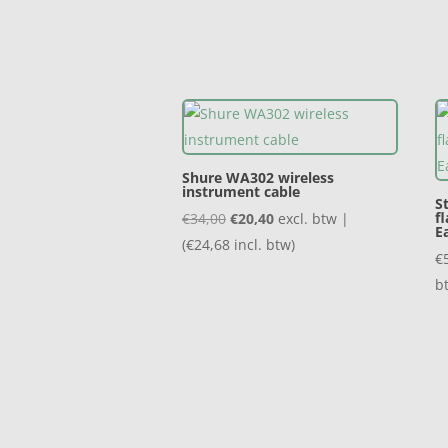
€105,00.
€63,00.
Shure WA302 wireless
instrument cable
S
Oorspronkelijke
Huidige
f
€
34,00
€
20,40
excl. btw |
E
prijs
prijs
(
€
24,68
incl. btw)
€
was:
is:
b
€34,00.
€20,40.