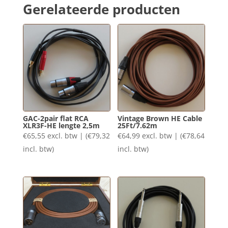
Gerelateerde producten
GAC-2pair flat RCA
Vintage Brown HE Cable
XLR3F-HE lengte 2,5m
25Ft/7.62m
€
65,55
excl. btw | (
€
79,32
€
64,99
excl. btw | (
€
78,64
incl. btw)
incl. btw)