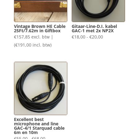
Vintage Brown HE Cable
Gitaar-Line-D.I. kabel
25Ft/7.62m in Giftbox
GAC-1 met 2x NP2X
Prijsklasse:
€
157,85
excl. btw |
€
18,00
-
€
20,00
€18,00
(
€
191,00
incl. btw)
tot
€20,00
Excellent best
microphone and line
GAC-4/1 Starquad cable
6m en 10m
Prijsklasse:
€
55,00
-
€
68,00