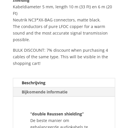
shielding
6m
Kabeldiameter 5 mm, length 10 m (33 Ft) en 6 m (20
en
Ft)
10m
Neutrik NC3*XX-BAG connectors, matte black.
aantal
The conductors of pure LFOC copper for a warm
sound and the most accurate signal transmission
possible.
BULK DISCOUNT: 7% discount when purchasing 4
cables of the same type. This will be visible in the
shopping cart!
Beschrijving
Bijkomende informatie
“double Reussen shielding”
De beste manier om
gebalanceerde audiokabels te