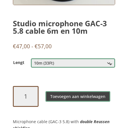
Studio microphone GAC-3
5.8 cable 6m en 10m
Prijsklasse:
€
47,00
-
€
57,00
€47,00
tot
Lengt
€57,00
Studio
microphone
Toevoegen aan winkelwagen
GAC-
3
5.8
Microphone cable (GAC-3 5.8) with
double Reussen
cable