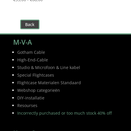
€55,00
tot
€68,00
Back
M-V-A
Gotham Cable
High-End-Cable
Studio & Microfoon & Line kabel
Special Flightcases
Flightcase Materialen Standaard
Webshop categorieën
DIY-installatie
Resourses
Incorrectly purchased or too much stock 40% off