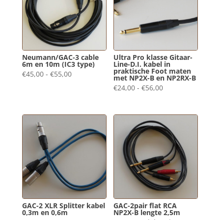
Neumann/GAC-3 cable
Ultra Pro klasse Gitaar-
6m en 10m (IC3 type)
Line-D.I. kabel in
praktische Foot maten
Prijsklasse:
€
45,00
-
€
55,00
met NP2X-B en NP2RX-B
€45,00
Prijsklasse:
€
24,00
-
€
56,00
tot
€24,00
€55,00
tot
€56,00
GAC-2 XLR Splitter kabel
GAC-2pair flat RCA
0,3m en 0,6m
NP2X-B lengte 2,5m