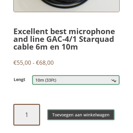
Excellent best microphone
and line GAC-4/1 Starquad
cable 6m en 10m
Prijsklasse:
€
55,00
-
€
68,00
€55,00
tot
Lengt
€68,00
Excellent
best
Toevoegen aan winkelwagen
microphone
and