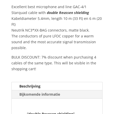
line
Excellent best microphone and line GAC-4/1
GAC-
Starquad cable with
double Reussen shielding
4/1
Kabeldiameter 5.4mm, length 10 m (33 Ft) en 6 m (20
Starquad
Ft)
cable
Neutrik NC3*XX-BAG connectors, matte black.
6m
The conductors of pure LFOC copper for a warm
en
sound and the most accurate signal transmission
10m
possible.
aantal
BULK DISCOUNT: 7% discount when purchasing 4
cables of the same type. This will be visible in the
shopping cart!
Beschrijving
Bijkomende informatie
“double Reussen shielding”