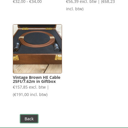
Prijsklasse:
€
32,00
-
€
34,00
€
56,39
excl. btw | (
€
68,23
€32,00
incl. btw)
tot
€34,00
Vintage Brown HE Cable
25Ft/7.62m in Giftbox
€
157,85
excl. btw |
(
€
191,00
incl. btw)
Back