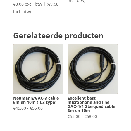
incl. btw)
€
8,00
excl. btw | (
€
9,68
incl. btw)
Gerelateerde producten
Neumann/GAC-3 cable
Excellent best
6m en 10m (IC3 type)
microphone and line
GAC-4/1 Starquad cable
Prijsklasse:
€
45,00
-
€
55,00
6m en 10m
€45,00
Prijsklasse:
€
55,00
-
€
68,00
tot
€55,00
€55,00