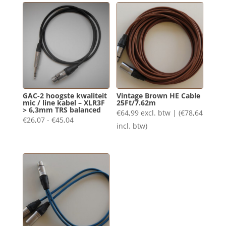
tot
€68,00
GAC-2 hoogste kwaliteit
Vintage Brown HE Cable
mic / line kabel – XLR3F
25Ft/7.62m
> 6,3mm TRS balanced
€
64,99
excl. btw | (
€
78,64
Prijsklasse:
€
26,07
-
€
45,04
incl. btw)
€26,07
tot
€45,04