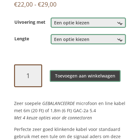
Prijsklasse:
€
22,00
-
€
29,00
€22,00
tot
Uivoering met
€29,00
Lengte
Zeer
soepele
Toevoegen aan winkelwagen
microfoon
en
line
Zeer soepele
GEBALANCEERDE
microfoon en line kabel
kabel
met 6m (20 Ft) of 1,8m (6 Ft) GAC-2a 5.4
met
Met 4 keuze opties voor de connectoren
6m
(20
Perfecte zeer goed klinkende kabel voor standaard
Ft)
gebruik met een tule om de signaal aders om deze
of