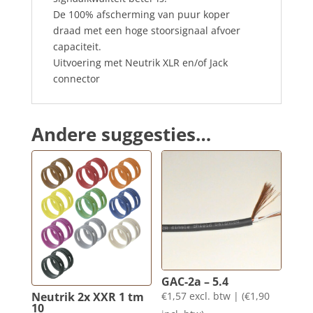
De 100% afscherming van puur koper
draad met een hoge stoorsignaal afvoer
capaciteit.
Uitvoering met Neutrik XLR en/of Jack
connector
Andere suggesties…
GAC-2a – 5.4
Neutrik 2x XXR 1 tm
€
1,57
excl. btw | (
€
1,90
10