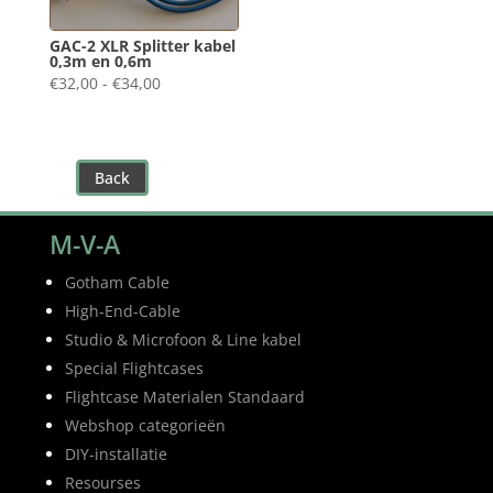
GAC-2 XLR Splitter kabel
0,3m en 0,6m
Prijsklasse:
€
32,00
-
€
34,00
€32,00
tot
€34,00
Back
M-V-A
Gotham Cable
High-End-Cable
Studio & Microfoon & Line kabel
Special Flightcases
Flightcase Materialen Standaard
Webshop categorieën
DIY-installatie
Resourses