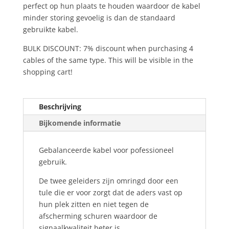
perfect op hun plaats te houden waardoor de kabel
1,8m
minder storing gevoelig is dan de standaard
(6
gebruikte kabel.
Ft)
GAC-
BULK DISCOUNT: 7% discount when purchasing 4
2a
cables of the same type. This will be visible in the
5.4
shopping cart!
aantal
Beschrijving
Bijkomende informatie
Gebalanceerde kabel voor pofessioneel
gebruik.
De twee geleiders zijn omringd door een
tule die er voor zorgt dat de aders vast op
hun plek zitten en niet tegen de
afscherming schuren waardoor de
signaalkwaliteit beter is.