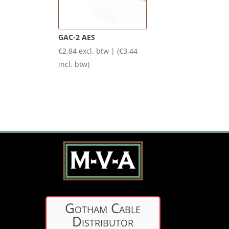
GAC-2 AES
€
2,84
excl. btw | (
€
3,44
incl. btw)
Gotham Cable
Distributor