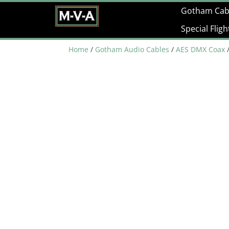
Gotham Cab
Special Flig
Home
/
Gotham Audio Cables
/
AES DMX Coax
/