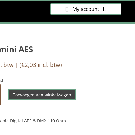
My account
mini AES
. btw | (
€
2,03
incl. btw)
ad
Toevoegen aan winkelwagen
xible Digital AES & DMX 110 Ohm