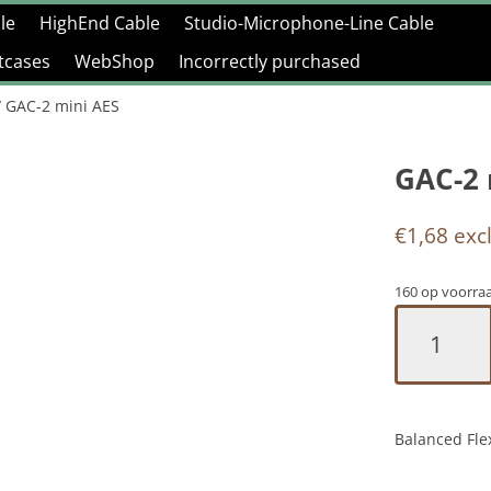
le
HighEnd Cable
Studio-Microphone-Line Cable
htcases
WebShop
Incorrectly purchased
 GAC-2 mini AES
GAC-2 
€
1,68
excl
160 op voorra
GAC-
2
mini
AES
aantal
Balanced Fle