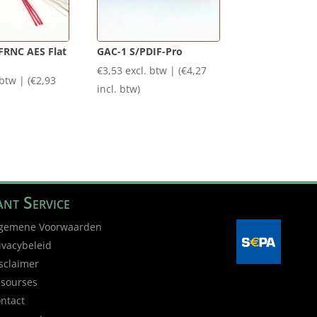
FRNC AES Flat
GAC-1 S/PDIF-Pro
€
3,53
excl. btw | (
€
4,27
 btw | (
€
2,93
incl. btw)
nt Service
gemene Voorwaarden
ivacybeleid
sclaimer
sourses
ntact