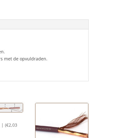
en.
rs met de opvuldraden.
 | (
€
2,03