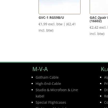
GVC-1 RG59B/U
GAC-2pair 
(16602)
€
1,99
excl. btw | (
€
2,41
€
2,42
excl.
incl. btw)
incl. btw)
M-V-A
Kla
Gotham Cable
Al
High-End-Cable
Pr
Studio & Microfoon & Line
Di
kabel
Re
Special Flightcases
Co