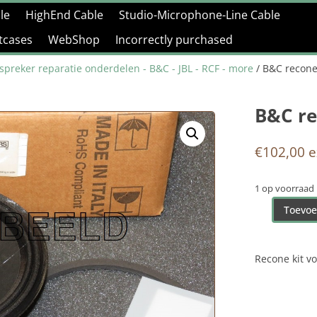
le
HighEnd Cable
Studio-Microphone-Line Cable
htcases
WebShop
Incorrectly purchased
spreker reparatie onderdelen - B&C - JBL - RCF - more
/ B&C recone
B&C re
€
102,00
e
1 op voorraad
Toevoe
B&C
recone
kit
Recone kit v
15CL76-
8
aantal