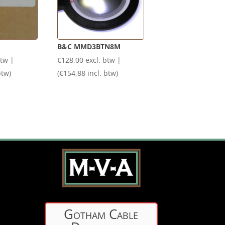
B&C MMD3BTN8M
btw |
€
128,00
excl. btw |
btw)
(
€
154,88
incl. btw)
Gotham Cable