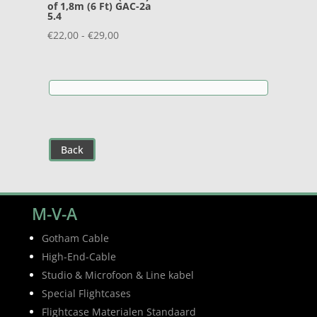
of 1,8m (6 Ft) GAC-2a
5.4
Prijsklasse:
€
22,00
-
€
29,00
€22,00
tot
€29,00
Back
M-V-A
Gotham Cable
High-End-Cable
Studio & Microfoon & Line kabel
Special Flightcases
Flightcase Materialen Standaard