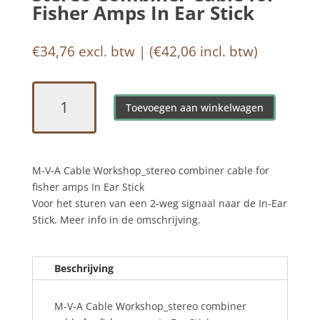
Fisher Amps In Ear Stick
€
34,76
excl. btw | (
€
42,06
incl. btw)
Stereo
Combiner
Toevoegen aan winkelwagen
Cable
for
Fisher
M-V-A Cable Workshop_stereo combiner cable for
Amps
fisher amps In Ear Stick
In
Voor het sturen van een 2-weg signaal naar de In-Ear
Ear
Stick. Meer info in de omschrijving.
Stick
aantal
Beschrijving
M-V-A Cable Workshop_stereo combiner