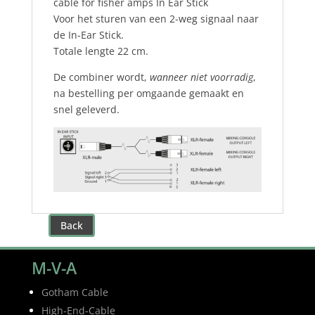
cable for fisher amps In Ear Stick
Voor het sturen van een 2-weg signaal naar
de In-Ear Stick.
Totale lengte 22 cm.
De combiner wordt,
wanneer niet voorradig
,
na bestelling per omgaande gemaakt en
snel geleverd.
Back
M-V-A
Gotham Cable
High-End-Cable