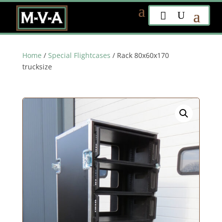
Home
/
Special Flightcases
/ Rack 80x60x170
trucksize