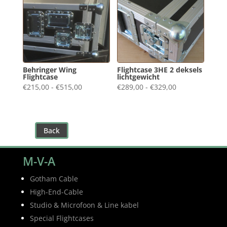
Behringer Wing
Flightcase 3HE 2 deksels
Flightcase
lichtgewicht
Prijsklasse:
Prijsklasse:
€
215,00
-
€
515,00
€
289,00
-
€
329,00
€215,00
€289,00
tot
tot
€515,00
€329,00
Back
M-V-A
Gotham Cable
High-End-Cable
Studio & Microfoon & Line kabel
Special Flightcases