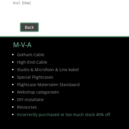
incl. btw)
Back
M-V-A
Gotham Cable
High-End-Cable
Studio & Microfoon & Line kabel
Special Flightcases
Flightcase Materialen Standaard
Webshop categorieën
DIY-installatie
Resourses
Incorrectly purchased or too much stock 40% off