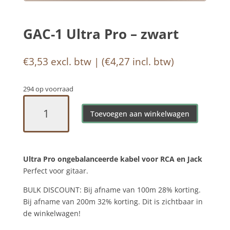
GAC-1 Ultra Pro – zwart
€
3,53
excl. btw | (
€
4,27
incl. btw)
294 op voorraad
GAC-
1
Toevoegen aan winkelwagen
Ultra
Pro
-
Ultra Pro ongebalanceerde kabel voor RCA en Jack
zwart
Perfect voor gitaar.
aantal
BULK DISCOUNT: Bij afname van 100m 28% korting.
Bij afname van 200m 32% korting. Dit is zichtbaar in
de winkelwagen!