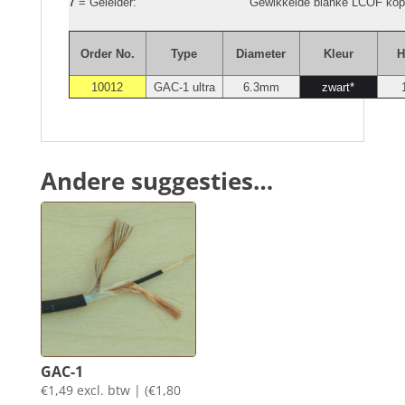
7
= Geleider:
Gewikkelde blanke LCOF kop
Order No.
Type
Diameter
Kleur
H
10012
GAC-1 ultra
6.3mm
zwart*
Andere suggesties…
GAC-1
€
1,49
excl. btw | (
€
1,80