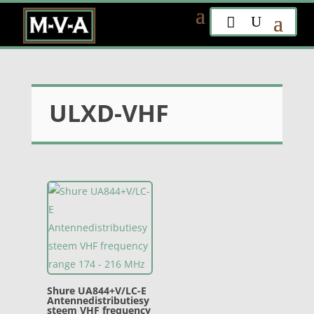
ULXD-VHF
Shure UA844+V/LC-E
Antennedistributiesy
steem VHF frequency