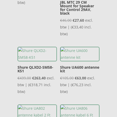
was:
is:
JBL MTC 29 CM
btw)
Mount for Speaker
€119,00.
€71,40.
for Control 29AV,
black
Oorspronkelijke
Huidige
€
46,00
€
27,60
excl.
prijs
prijs
btw | (
€
33,40
incl.
was:
is:
btw)
€46,00.
€27,60.
Shure QLXD2-SM58-
Shure UA600 antenne
K51
kit
Oorspronkelijke
Huidige
Oorspronkelijke
Huidige
€
439,00
€
263,40
excl.
€
105,00
€
63,00
excl.
prijs
prijs
prijs
prijs
btw | (
€
318,71
incl.
btw | (
€
76,23
incl.
was:
is:
was:
is:
btw)
btw)
€439,00.
€263,40.
€105,00.
€63,00.