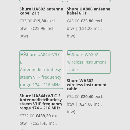
Shure UA802 antenne
Shure UA806 antenne
kabel 2 Ft
kabel 6 Ft
Oorspronkelijke
Huidige
Oorspronkelijke
Huidige
€
33,00
€
19,80
excl.
€
43,00
€
25,80
excl.
prijs
prijs
prijs
prijs
btw | (
€
23,96
incl.
btw | (
€
31,22
incl.
was:
is:
was:
is:
btw)
btw)
€33,00.
€19,80.
€43,00.
€25,80.
Shure WA302
wireless instrument
cable
Shure UA844+V/LC-E
Oorspronkelijke
Huidige
€
34,00
€
20,40
excl.
Antennedistributiesy
steem VHF frequency
prijs
prijs
btw | (
€
24,68
incl.
range 174 – 216 MHz
was:
is:
btw)
Oorspronkelijke
Huidige
€
732,00
€
439,20
excl.
€34,00.
€20,40.
prijs
prijs
btw | (
€
531,43
incl.