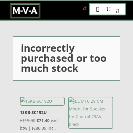
incorrectly
purchased or too
much stock
1SKB-SC192U
Oorspronkelijke
Huidige
€
119,00
€
71,40
excl.
prijs
prijs
btw | (
€
86,39
incl.