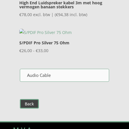
High End Luidspreker kabel 3m met hoog
vermogen banaan stekkers
€
78,00
excl. btw | (
€
94,38
incl. btw)
S/PDIF Pro Silver 75 Ohm
Prijsklasse:
€
26,00
-
€
33,00
€26,00
tot
€33,00
Audio Cable
Back