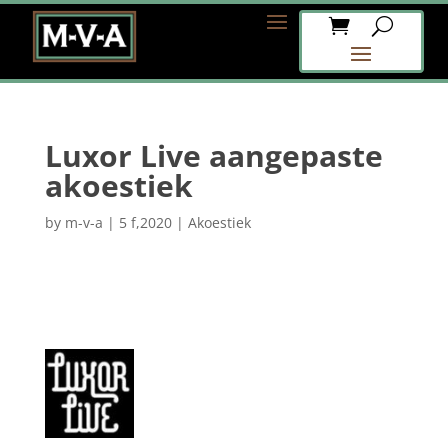
Luxor Live aangepaste
akoestiek
by
m-v-a
|
5 f,2020
|
Akoestiek