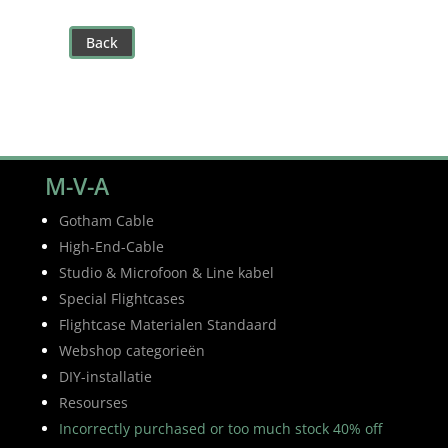
Back
M-V-A
Gotham Cable
High-End-Cable
Studio & Microfoon & Line kabel
Special Flightcases
Flightcase Materialen Standaard
Webshop categorieën
DIY-installatie
Resourses
Incorrectly purchased or too much stock 40% off